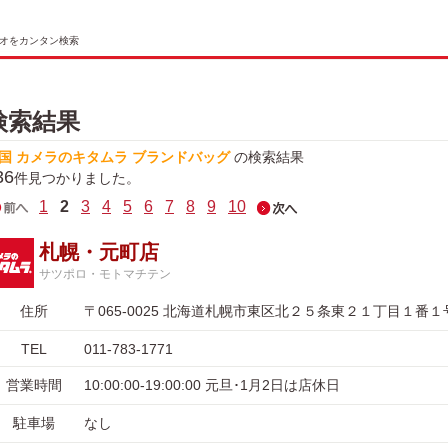
オをカンタン検索
検索結果
国 カメラのキタムラ ブランドバッグ
の検索結果
36
件見つかりました。
1
2
3
4
5
6
7
8
9
10
札幌・元町店
サツポロ・モトマチテン
住所
〒065-0025 北海道札幌市東区北２５条東２１丁目１番１
TEL
011-783-1771
営業時間
10:00:00-19:00:00 元旦･1月2日は店休日
駐車場
なし