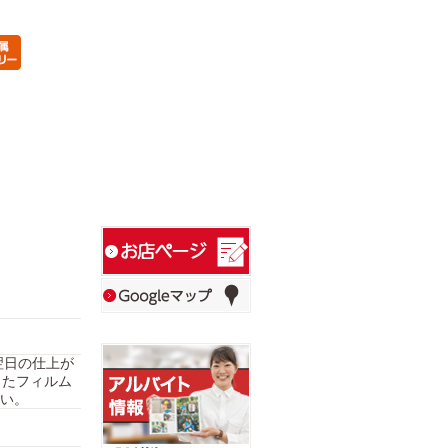
翌日の仕上が
したフィルム
い。
）