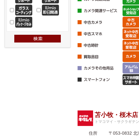
苫小牧・桜木店
トマコマイ・サクラギテ
住所
〒053-083