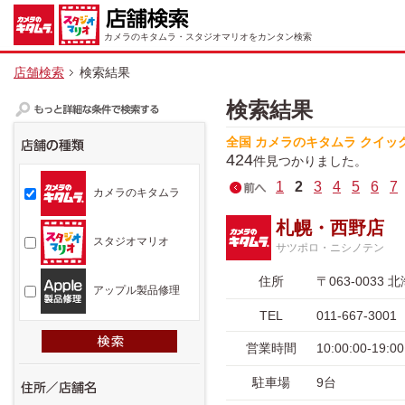
カメラのキタムラ・スタジオマリオをカンタン検索
店舗検索
検索結果
検索結果
全国 カメラのキタムラ クイッ
424
件見つかりました。
1
2
3
4
5
6
7
カメラのキタムラ
札幌・西野店
スタジオマリオ
サツポロ・ニシノテン
住所
〒063-003
アップル製品修理
TEL
011-667-3001
営業時間
10:00:00-19
駐車場
9台