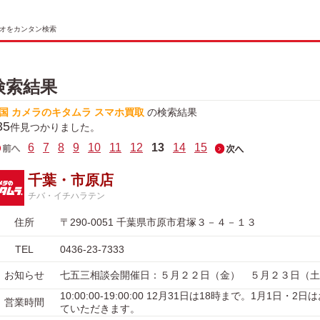
オをカンタン検索
検索結果
国 カメラのキタムラ スマホ買取
の検索結果
35
件見つかりました。
6
7
8
9
10
11
12
13
14
15
千葉・市原店
チバ・イチハラテン
住所
〒290-0051 千葉県市原市君塚３－４－１３
TEL
0436-23-7333
お知らせ
七五三相談会開催日：５月２２日（金） ５月２３日（土
10:00:00-19:00:00 12月31日は18時まで。1月1日・
営業時間
ていただきます。