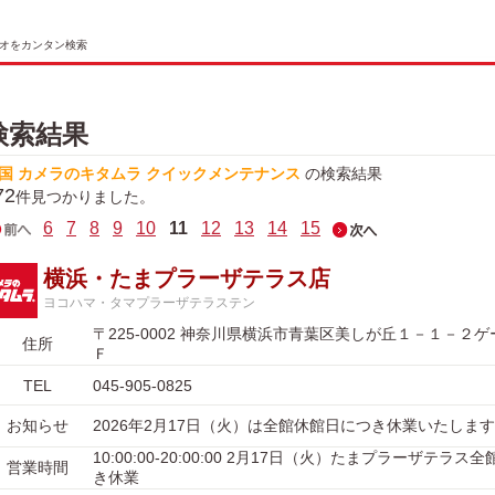
オをカンタン検索
検索結果
国 カメラのキタムラ クイックメンテナンス
の検索結果
72
件見つかりました。
6
7
8
9
10
11
12
13
14
15
横浜・たまプラーザテラス店
ヨコハマ・タマプラーザテラステン
〒225-0002 神奈川県横浜市青葉区美しが丘１－１－２
住所
Ｆ
TEL
045-905-0825
お知らせ
2026年2月17日（火）は全館休館日につき休業いたします
10:00:00-20:00:00 2月17日（火）たまプラーザテラ
営業時間
き休業