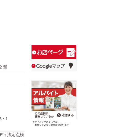
２階
い！
3,モディ法定点検