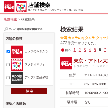
カメラのキタムラ・スタジオマリオをカンタン検索
店舗検索
検索結果
検索結果
全国 カメラのキタムラ クイッ
472
件見つかりました。
1
2
3
4
5
6
7
カメラのキタムラ
東京・アトレ大
スタジオマリオ
トウキョウ・アトレオオ
住所
〒140-001
アップル製品修理
TEL
03-5709-7800
営業時間
10:00:00-
駐車場
なし