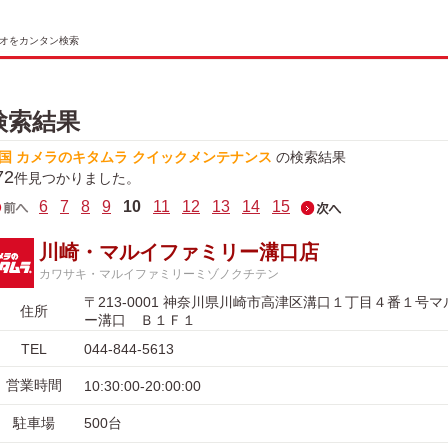
オをカンタン検索
検索結果
国 カメラのキタムラ クイックメンテナンス
の検索結果
72
件見つかりました。
6
7
8
9
10
11
12
13
14
15
川崎・マルイファミリー溝口店
カワサキ・マルイファミリーミゾノクチテン
〒213-0001 神奈川県川崎市高津区溝口１丁目４番１号
住所
ー溝口 Ｂ１Ｆ１
TEL
044-844-5613
営業時間
10:30:00-20:00:00
駐車場
500台