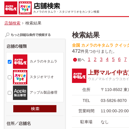
カメラのキタムラ・スタジオマリオをカンタン検索
店舗検索
検索結果
検索結果
全国 カメラのキタムラ クイッ
472
件見つかりました。
1
2
3
4
5
6
7
カメラのキタムラ
上野マルイ中古
スタジオマリオ
ウエノマルイチュウコカ
住所
〒110-850
アップル製品修理
TEL
03-5826-8070
営業時間
11:00:00-20
駐車場
なし