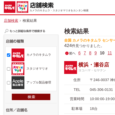
カメラのキタムラ・スタジオマリオをカンタン検索
店舗検索
検索結果
検索結果
全国 カメラのキタムラ センサ
424
件見つかりました。
6
7
8
9
10
11
カメラのキタムラ
横浜・瀬谷店
スタジオマリオ
ヨコハマ・セヤテン
住所
〒246-003
アップル製品修理
TEL
045-306-0131
営業時間
10:00:00-1
駐車場
18台