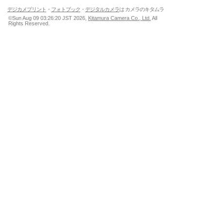
デジカメプリント
・
フォトブック
・
デジタルカメラ
は カメラのキタムラ
©Sun Aug 09 03:26:20 JST 2026,
Kitamura Camera Co., Ltd.
All
Rights Reserved.