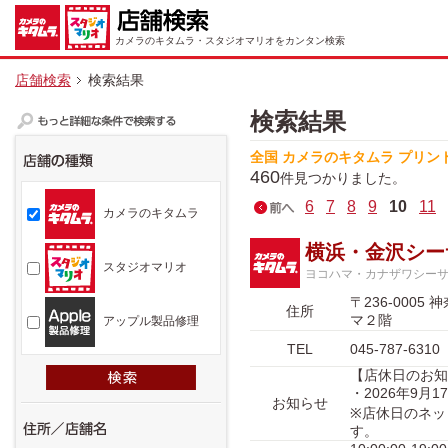
カメラのキタムラ・スタジオマリオをカンタン検索
店舗検索
検索結果
検索結果
全国 カメラのキタムラ プリン
460
件見つかりました。
6
7
8
9
10
11
カメラのキタムラ
横浜・金沢シー
スタジオマリオ
ヨコハマ・カナザワシー
〒236-00
住所
マ２階
アップル製品修理
TEL
045-787-6310
【店休日のお知
・2026年9
お知らせ
※店休日のネッ
す。