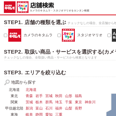
カメラのキタムラ・スタジオマリオをカンタン検索
STEP1.
店舗の種類を選ぶ
チェックなしの場合、全店舗から
カメラのキタムラ
スタジオマリオ
STEP2.
取扱い商品・サービスを選択する(カメ
チェックなしの場合、全取扱い商品・サービスから検索となります
STEP3.
エリアを絞り込む
地図から探す
北海道
北海道
東北
青森
岩手
宮城
秋田
山形
福島
関東
茨城
栃木
群馬
埼玉
千葉
東京
神奈川
甲信越北陸
新潟
富山
石川
福井
山梨
長野
東海
岐阜
静岡
愛知
三重