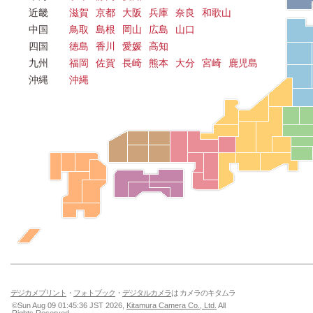
近畿
滋賀
京都
大阪
兵庫
奈良
和歌山
中国
鳥取
島根
岡山
広島
山口
四国
徳島
香川
愛媛
高知
九州
福岡
佐賀
長崎
熊本
大分
宮崎
鹿児島
沖縄
沖縄
デジカメプリント
・
フォトブック
・
デジタルカメラ
は カメラのキタムラ
©Sun Aug 09 01:45:36 JST 2026,
Kitamura Camera Co., Ltd.
All