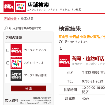
カメラのキタムラ・スタジオマリオをカンタン検索
店舗検索
検索結果
検索結果
富山県 全店舗 全取扱い商品／
7
件見つかりました。
1
カメラのキタムラ
高岡・鐘紡町店
スタジオマリオ
タカオカ・カネボウマチ
住所
〒933-085
アップル製品修理
TEL
0766-21-9829
10:00:00-1
営業時間
閉店
駐車場
40台