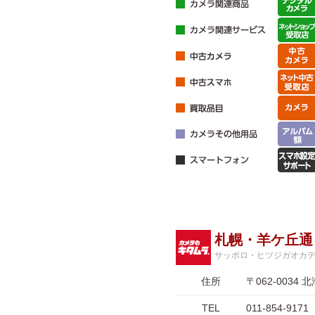
札幌・羊ケ丘通
サッポロ・ヒツジガオカ
住所
〒062-003
TEL
011-854-9171