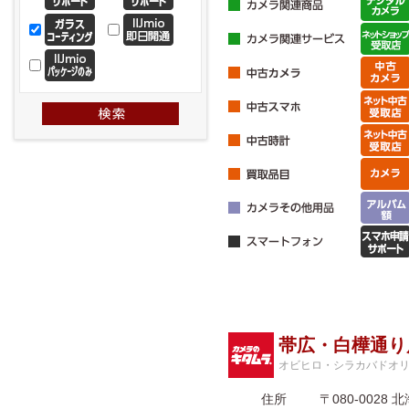
帯広・白樺通り
オビヒロ・シラカバドオ
住所
〒080-002