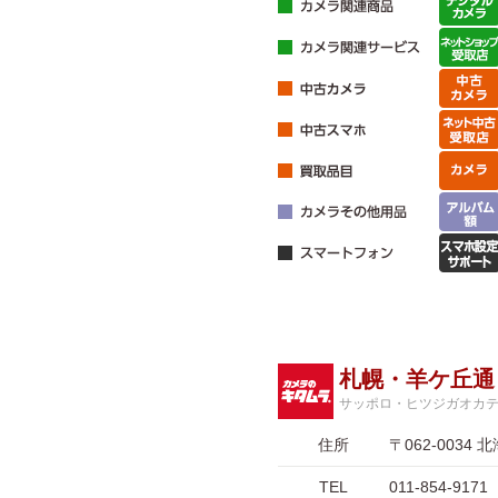
札幌・羊ケ丘通
サッポロ・ヒツジガオカ
住所
〒062-003
TEL
011-854-9171