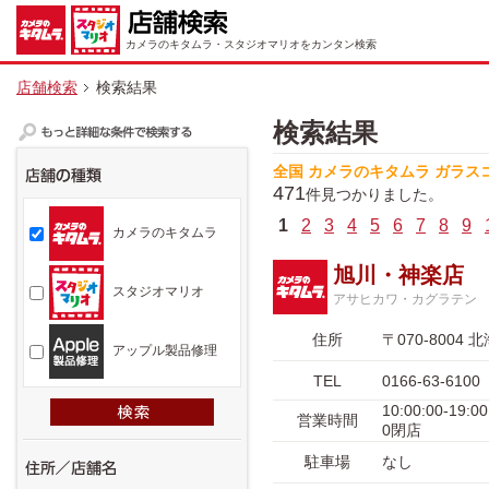
カメラのキタムラ・スタジオマリオをカンタン検索
店舗検索
検索結果
検索結果
全国 カメラのキタムラ ガラス
471
件見つかりました。
1
2
3
4
5
6
7
8
9
カメラのキタムラ
旭川・神楽店
スタジオマリオ
アサヒカワ・カグラテン
住所
〒070-800
アップル製品修理
TEL
0166-63-6100
10:00:00-
営業時間
0閉店
駐車場
なし