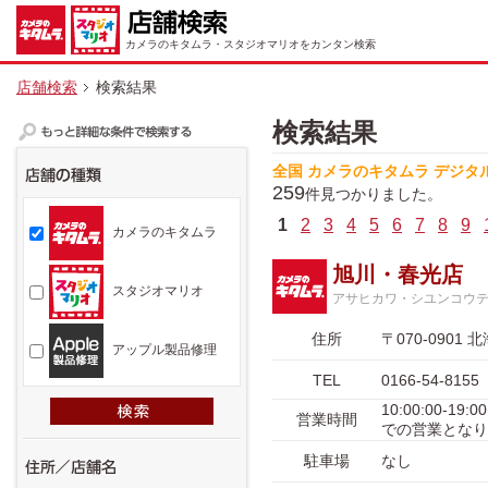
カメラのキタムラ・スタジオマリオをカンタン検索
店舗検索
検索結果
検索結果
全国 カメラのキタムラ デジタ
259
件見つかりました。
1
2
3
4
5
6
7
8
9
カメラのキタムラ
旭川・春光店
スタジオマリオ
アサヒカワ・シユンコウ
住所
〒070-090
アップル製品修理
TEL
0166-54-8155
10:00:00-1
営業時間
での営業となり
駐車場
なし