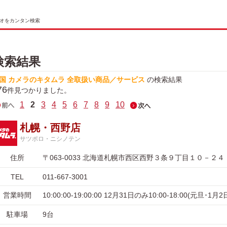
オをカンタン検索
検索結果
国 カメラのキタムラ 全取扱い商品／サービス
の検索結果
76
件見つかりました。
1
2
3
4
5
6
7
8
9
10
札幌・西野店
サツポロ・ニシノテン
住所
〒063-0033 北海道札幌市西区西野３条９丁目１０－２４
TEL
011-667-3001
営業時間
10:00:00-19:00:00 12月31日のみ10:00-18:00(元旦･1
駐車場
9台