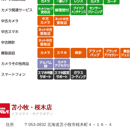
苫小牧・桜木店
トマコマイ・サクラギテン
住所
〒053-0832 北海道苫小牧市桜木町４－１６－４