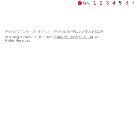
1
2
3
4
5
6
7
デジカメプリント
・
フォトブック
・
デジタルカメラ
は カメラのキタムラ
©Sat Aug 08 14:57:30 JST 2026,
Kitamura Camera Co., Ltd.
All
Rights Reserved.