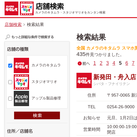
カメラのキタムラ・スタジオマリオをカンタン検索
店舗検索
検索結果
検索結果
全国 カメラのキタムラ スマホ
435
件見つかりました。
1
2
3
4
5
6
7
カメラのキタムラ
新発田・舟入店
スタジオマリオ
シバタ・フナイリテン
住所
〒957-006
アップル製品修理
TEL
0254-26-9000
お知らせ
元旦、1月2日
10:00:00-1
営業時間
閉店