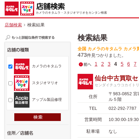
カメラのキタムラ・スタジオマリオをカンタン検索
店舗検索
検索結果
検索結果
全国 カメラのキタムラ カメラ
473
件見つかりました。
1
2
3
4
5
6
7
カメラのキタムラ
仙台中古買取セ
スタジオマリオ
センダイチュウコカイト
〒983-08
住所
ル５階
アップル製品修理
TEL
022-292-7787
営業時間
10:30:00-1
駐車場
なし