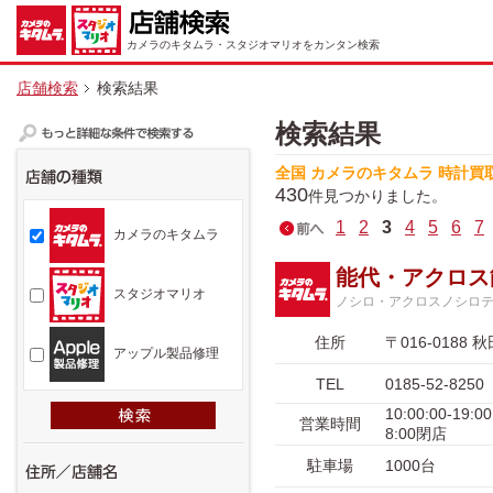
カメラのキタムラ・スタジオマリオをカンタン検索
店舗検索
検索結果
検索結果
全国 カメラのキタムラ 時計買
430
件見つかりました。
1
2
3
4
5
6
7
カメラのキタムラ
能代・アクロス
スタジオマリオ
ノシロ・アクロスノシロ
住所
〒016-018
アップル製品修理
TEL
0185-52-8250
10:00:00-
営業時間
8:00閉店
駐車場
1000台