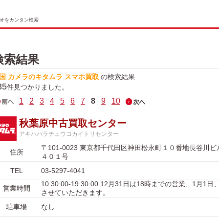
オをカンタン検索
検索結果
国 カメラのキタムラ スマホ買取
の検索結果
35
件見つかりました。
1
2
3
4
5
6
7
8
9
10
秋葉原中古買取センター
アキハバラチュウコカイトリセンター
〒101-0023 東京都千代田区神田松永町１０番地長谷川
住所
４０１号
TEL
03-5297-4041
10:30:00-19:30:00 12月31日は18時までの営業、1月
営業時間
させていただきます。
駐車場
なし