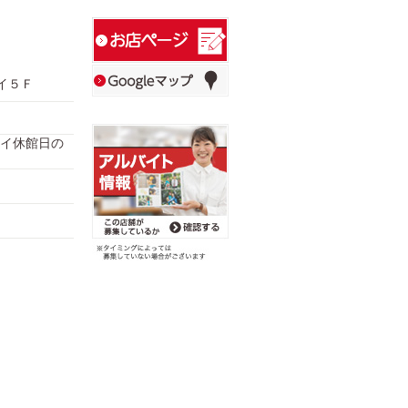
ルイ５Ｆ
ルイ休館日の