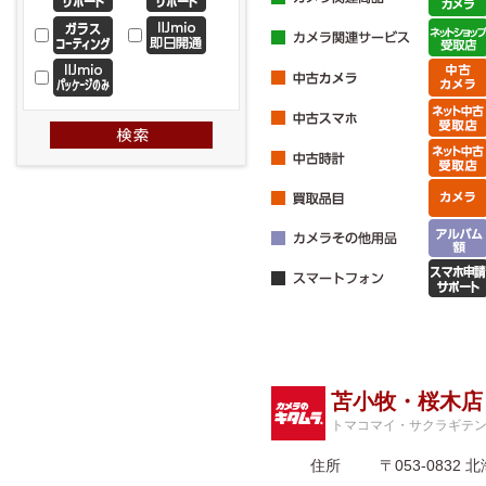
苫小牧・桜木店
トマコマイ・サクラギテ
住所
〒053-083