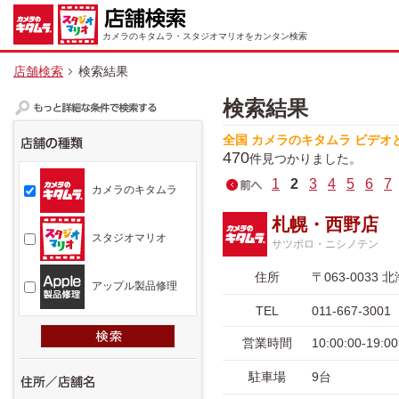
カメラのキタムラ・スタジオマリオをカンタン検索
店舗検索
検索結果
検索結果
全国 カメラのキタムラ ビデオ
470
件見つかりました。
1
2
3
4
5
6
7
カメラのキタムラ
札幌・西野店
スタジオマリオ
サツポロ・ニシノテン
住所
〒063-003
アップル製品修理
TEL
011-667-3001
営業時間
10:00:00-19
駐車場
9台