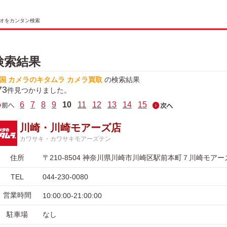
オをカンタン検索
検索結果
国 カメラのキタムラ カメラ買取
の検索結果
73
件見つかりました。
6
7
8
9
10
11
12
13
14
15
川崎・川崎モアーズ店
カワサキ・カワサキモアーズテン
住所
〒210-8504 神奈川県川崎市川崎区駅前本町７川崎モア
TEL
044-230-0080
営業時間
10:00:00-21:00:00
駐車場
なし