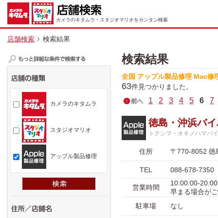
カメラのキタムラ・スタジオマリオをカンタン検索
店舗検索
検索結果
検索結果
全国 アップル製品修理 Mac修
63
件見つかりました。
1
2
3
4
5
6
7
カメラのキタムラ
徳島・沖浜バイ
スタジオマリオ
トクシマ・オキノハマバ
住所
〒770-805
アップル製品修理
TEL
088-678-7350
10:00:00-
営業時間
早まる場合がご
駐車場
なし