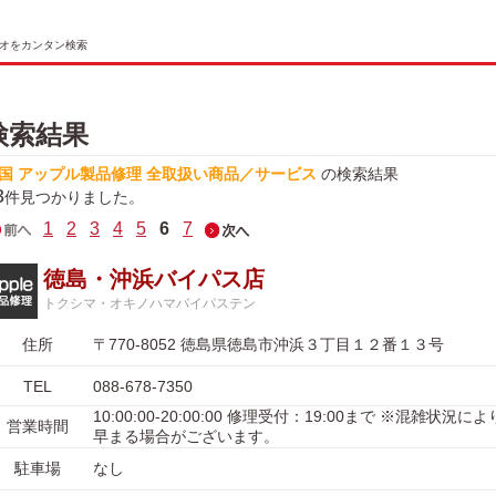
オをカンタン検索
検索結果
国 アップル製品修理 全取扱い商品／サービス
の検索結果
3
件見つかりました。
1
2
3
4
5
6
7
徳島・沖浜バイパス店
トクシマ・オキノハマバイパステン
住所
〒770-8052 徳島県徳島市沖浜３丁目１２番１３号
TEL
088-678-7350
10:00:00-20:00:00 修理受付：19:00まで ※混雑状況
営業時間
早まる場合がございます。
駐車場
なし