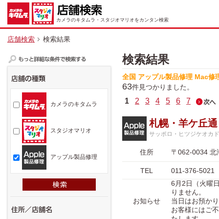
カメラのキタムラ・スタジオマリオをカンタン検索
店舗検索
検索結果
検索結果
全国 アップル製品修理 Mac修
63
件見つかりました。
1
2
3
4
5
6
7
カメラのキタムラ
札幌・羊ケ丘通
スタジオマリオ
サッポロ・ヒツジケオカ
住所
〒062-003
アップル製品修理
TEL
011-376-5021
6月2日（火曜
りません。
お知らせ
当日はお預かり
お客様にはご不
たします。