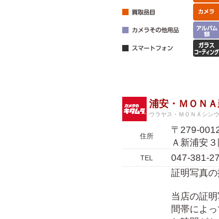
浦安・ＭＯＮＡ
ウラヤス・ＭＯＮＡシン
〒279-0
住所
Ａ新浦安３
047-381-2
TEL
証明写真の
当店の証明
間帯によっ