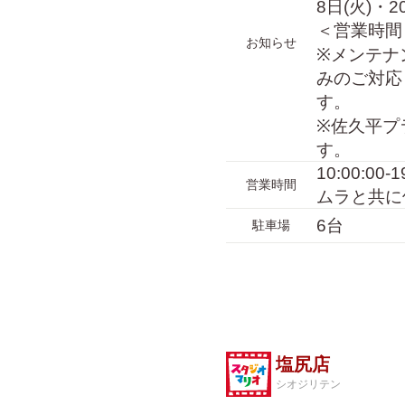
8日(火)・2
＜営業時間＞
お知らせ
※メンテナ
みのご対応
す。
※佐久平プ
す。
10:00:0
営業時間
ムラと共に
6台
駐車場
塩尻店
シオジリテン