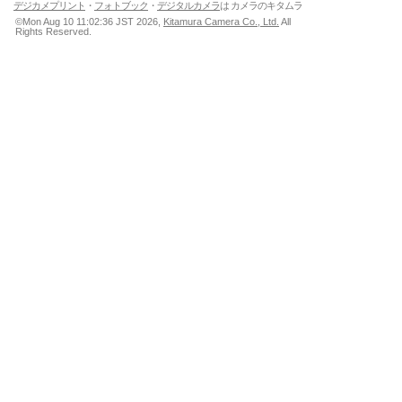
デジカメプリント
・
フォトブック
・
デジタルカメラ
は カメラのキタムラ
©Mon Aug 10 11:02:36 JST 2026,
Kitamura Camera Co., Ltd.
All
Rights Reserved.