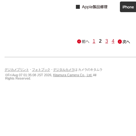
1
2
3
4
デジカメプリント
・
フォトブック
・
デジタルカメラ
は カメラのキタムラ
©Fri Aug 07 01:35:08 JST 2026,
Kitamura Camera Co., Ltd.
All
Rights Reserved.