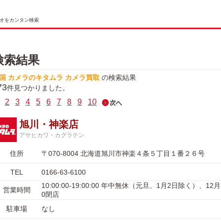
オをカンタン検索
検索結果
国 カメラのキタムラ カメラ買取
の検索結果
73
件見つかりました。
2
3
4
5
6
7
8
9
10
旭川・神楽店
アサヒカワ・カグラテン
住所
〒070-8004 北海道旭川市神楽４条５丁目１番２６号
TEL
0166-63-6100
10:00:00-19:00:00 年中無休（元旦、1月2日除く）、12
営業時間
0閉店
駐車場
なし