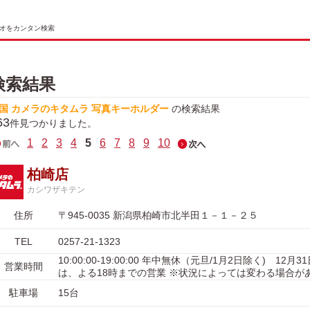
オをカンタン検索
検索結果
国 カメラのキタムラ 写真キーホルダー
の検索結果
63
件見つかりました。
1
2
3
4
5
6
7
8
9
10
柏崎店
カシワザキテン
住所
〒945-0035 新潟県柏崎市北半田１－１－２５
TEL
0257-21-1323
10:00:00-19:00:00 年中無休（元旦/1月2日除く) 12月3
営業時間
は、よる18時までの営業 ※状況によっては変わる場合が
駐車場
15台