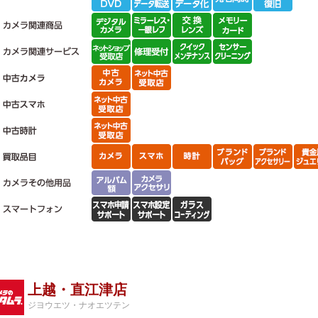
上越・直江津店
ジヨウエツ・ナオエツテン