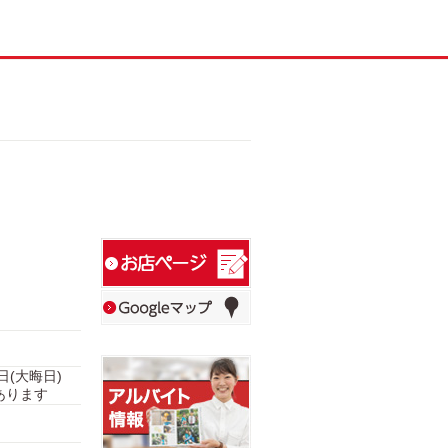
1日(大晦日)
あります