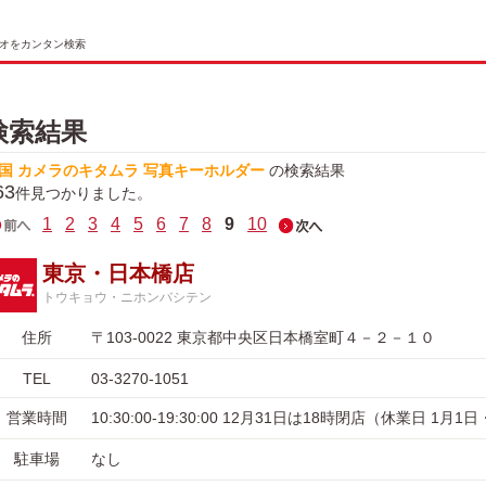
オをカンタン検索
検索結果
国 カメラのキタムラ 写真キーホルダー
の検索結果
63
件見つかりました。
1
2
3
4
5
6
7
8
9
10
東京・日本橋店
トウキョウ・ニホンバシテン
住所
〒103-0022 東京都中央区日本橋室町４－２－１０
TEL
03-3270-1051
営業時間
10:30:00-19:30:00 12月31日は18時閉店（休業日 1月1
駐車場
なし